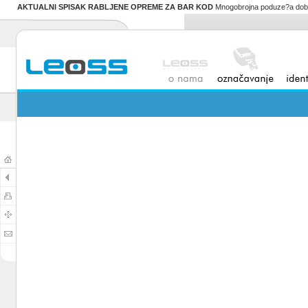
AKTUALNI SPISAK RABLJENE OPREME ZA BAR KOD
Mnogobrojna poduze?a dobro 